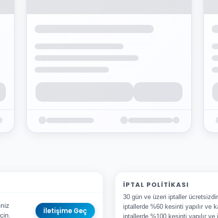
İPTAL POLITIKASI
30 gün ve üzeri iptaller ücretsizd
niz
iptallerde %60 kesinti yapılır ve k
İletişime Geç
çin.
iptallerde %100 kesinti yapılır ve