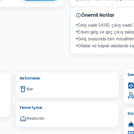
Önemli Notlar
sta Adresiniz
Giriş saati 14:00, çıkış saati 
Erken giriş ve geç çıkış talepl
Giriş sırasında tüm misafirler
Odalar ve kapalı alanlarda sig
İptal
Gönder
Ser
Aktiviteler
Bar
Yeme İçme
Güv
Restoran