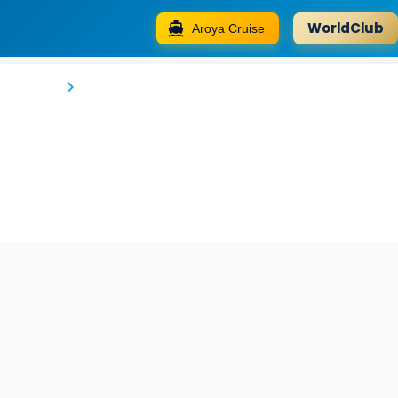
WorldClub
Aroya Cruise
Divas Silver Hotel
İstanbul