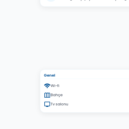
Adınız Soyadınız
E-po
Konu
Sorunuz
Genel
Wi-fi
Bahçe
Tv salonu