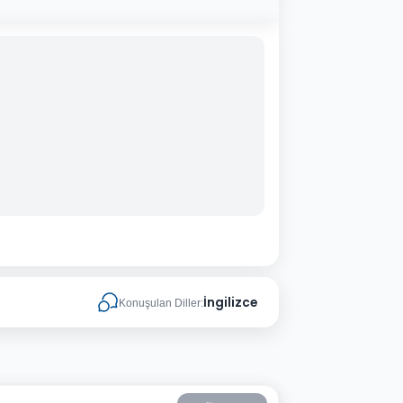
İngilizce
Konuşulan Diller: