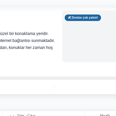
Denize çok yakın!
üzel bir konaklama yeridir.
nternet bağlantısı sunmaktadır.
ndan, konuklar her zaman hoş
Giriş - Çıkış
Misafir