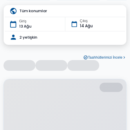
Tüm konumlar
Çıkış
Giriş
14 Ağu
13 Ağu
2 yetişkin
Taahhütlerimizi İncele