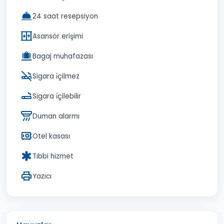
24 saat resepsiyon
Asansör erişimi
Bagaj muhafazası
Sigara i̇çilmez
Sigara i̇çilebilir
Duman alarmı
Otel kasası
Tıbbi hizmet
Yazıcı