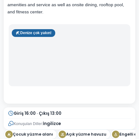
amenities and service as well as onsite dining, rooftop pool,
and fitness center.
Denize çok yakın!
Giriş 16:00 · Çıkış 13:00
İngilizce
Konuşulan Diller:
Çocuk yüzme alanı
Açık yüzme havuzu
Engelli er