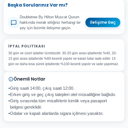
Başka Sorularınız Var mı?
Doubletree By Hilton Muscat Qurum
İletişime Geç
hakkında merak ettiğiniz herhangi bir
şey için bizimle iletişime geçin.
Adınız Soyadınız
İPTAL POLITIKASI
30 gün ve üzeri iptaller ücretsizdir. 30-20 gün arası iptallerde %40, 20-
E-posta Adresiniz
15 gün arası iptallerde %60 kesinti yapılır ve kalan tutar iade edilir. 15
Konu
gün ve daha kısa süreli iptallerde %100 kesinti yapılır ve iade yapılmaz.
Sorunuz
Önemli Notlar
Giriş saati 14:00, çıkış saati 12:00.
Erken giriş ve geç çıkış talepleri otel müsaitliğine bağlıdır.
Giriş sırasında tüm misafirlerin kimlik veya pasaport
İptal
Gönder
belgesi gereklidir.
Odalar ve kapalı alanlarda sigara içilmesi yasaktır.