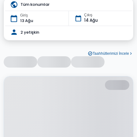
Tüm konumlar
Çıkış
Giriş
14 Ağu
13 Ağu
2 yetişkin
Taahhütlerimizi İncele