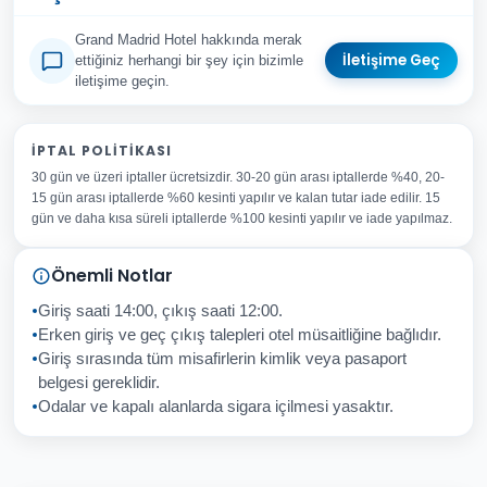
Grand Madrid Hotel hakkında merak
İletişime Geç
ettiğiniz herhangi bir şey için bizimle
iletişime geçin.
Adınız Soyadınız
İPTAL POLITIKASI
30 gün ve üzeri iptaller ücretsizdir. 30-20 gün arası iptallerde %40, 20-
E-posta Adresiniz
15 gün arası iptallerde %60 kesinti yapılır ve kalan tutar iade edilir. 15
Konu
gün ve daha kısa süreli iptallerde %100 kesinti yapılır ve iade yapılmaz.
Sorunuz
Önemli Notlar
Giriş saati 14:00, çıkış saati 12:00.
Erken giriş ve geç çıkış talepleri otel müsaitliğine bağlıdır.
Giriş sırasında tüm misafirlerin kimlik veya pasaport
İptal
Gönder
belgesi gereklidir.
Odalar ve kapalı alanlarda sigara içilmesi yasaktır.