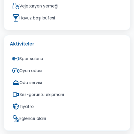
Vejetaryen yemeği
Havuz başı büfesi
Aktiviteler
Spor salonu
Oyun odası
Oda servisi
Ses-görüntü ekipmanı
Tiyatro
Eğlence alanı