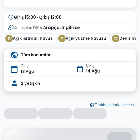
Giriş 15:00 · Çıkış 12:00
Arapça, İngilizce
Konuşulan Diller:
Açık ısıtmalı havuz
Açık yüzme havuzu
Deniz ma
Tüm konumlar
Çıkış
Giriş
14 Ağu
13 Ağu
2 yetişkin
Taahhütlerimizi İncele