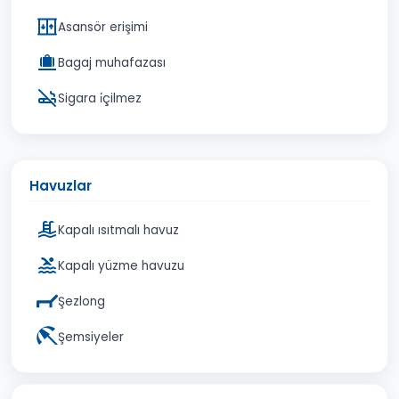
Asansör erişimi
Bagaj muhafazası
Sigara i̇çilmez
Havuzlar
Kapalı ısıtmalı havuz
Kapalı yüzme havuzu
Şezlong
Şemsiyeler