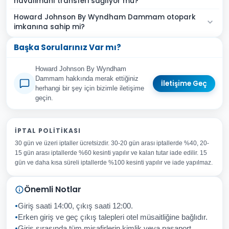
havalimanı transferi sağlıyor mu?
Howard Johnson By Wyndham Dammam otopark
imkanına sahip mi?
Başka Sorularınız Var mı?
Howard Johnson By Wyndham
Dammam hakkında merak ettiğiniz
İletişime Geç
herhangi bir şey için bizimle iletişime
geçin.
Adınız Soyadınız
İPTAL POLITIKASI
30 gün ve üzeri iptaller ücretsizdir. 30-20 gün arası iptallerde %40, 20-
E-posta Adresiniz
15 gün arası iptallerde %60 kesinti yapılır ve kalan tutar iade edilir. 15
Konu
gün ve daha kısa süreli iptallerde %100 kesinti yapılır ve iade yapılmaz.
Sorunuz
Önemli Notlar
Giriş saati 14:00, çıkış saati 12:00.
Erken giriş ve geç çıkış talepleri otel müsaitliğine bağlıdır.
Giriş sırasında tüm misafirlerin kimlik veya pasaport