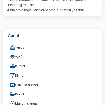
İptal
Gönder
belgesi gereklidir.
Odalar ve kapalı alanlarda sigara içilmesi yasaktır.
Genel
Teras
Wi-fi
Isıtma
Klima
Gazete standı
Küvet
Makyaj aynası