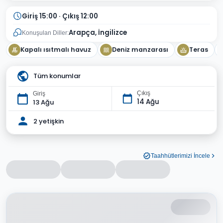
Giriş 15:00 · Çıkış 12:00
Arapça, İngilizce
Konuşulan Diller:
Kapalı ısıtmalı havuz
Deniz manzarası
Teras
Tüm konumlar
Çıkış
Giriş
14 Ağu
13 Ağu
2 yetişkin
Taahhütlerimizi İncele