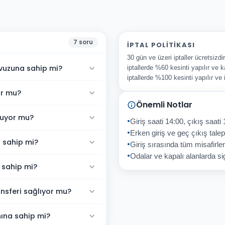
7
soru
İPTAL POLITIKASI
30 gün ve üzeri iptaller ücretsizd
vuzuna sahip mi?
iptallerde %60 kesinti yapılır ve k
iptallerde %100 kesinti yapılır ve
or mu?
Önemli Notlar
nuyor mu?
Giriş saati 14:00, çıkış saati 
Erken giriş ve geç çıkış talepl
 sahip mi?
Giriş sırasında tüm misafirler
Odalar ve kapalı alanlarda sig
 sahip mi?
nsferi sağlıyor mu?
ına sahip mi?