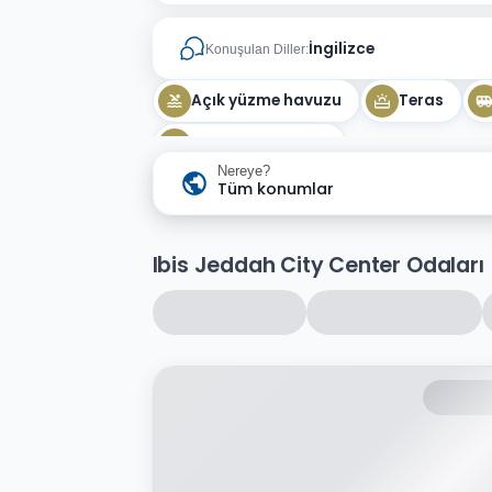
İngilizce
Konuşulan Diller:
Açık yüzme havuzu
Teras
Vale park hizmeti
Nereye?
Tüm konumlar
Ibis Jeddah City Center Odaları