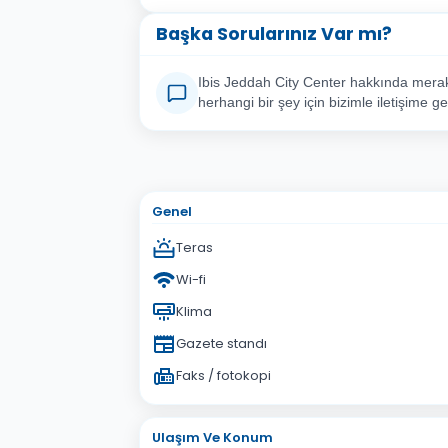
Başka Sorularınız Var mı?
Ibis Jeddah City Center hakkında merak 
herhangi bir şey için bizimle iletişime ge
Adınız Soyadınız
E-po
Konu
Genel
Sorunuz
Teras
Wi-fi
Klima
Gazete standı
Faks / fotokopi
Ulaşım Ve Konum