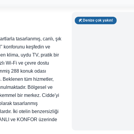
Denize çok yakın!
tlarla tasarlanmış, canlı, şık
" konforunu keşfedin ve
len klima, uydu TV, pratik bir
zlı Wi-Fi ve çevre dostu
şenmiş 288 konuk odası
). Beklenen tüm hizmetler,
unulmaktadır. Bölgesel ve
mükemmel bir merkez. Cidde'yi
 olarak tasarlanmış
rdır. İki otelin benzersizliği
NLI ve KONFOR üzerinde