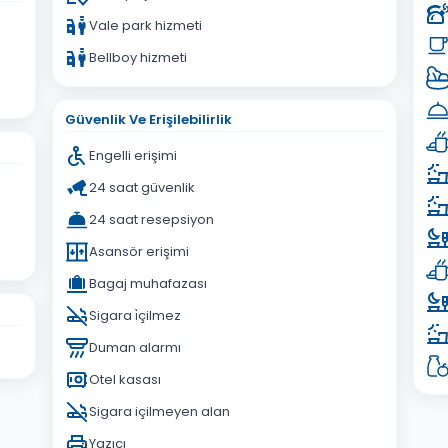
Vale park hizmeti
Bellboy hizmeti
Güvenlik Ve Erişilebilirlik
Engelli erişimi
24 saat güvenlik
24 saat resepsiyon
Asansör erişimi
Bagaj muhafazası
Sigara i̇çilmez
Duman alarmı
Otel kasası
Sigara içilmeyen alan
Yazıcı