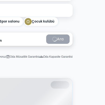
Spor salonu
Çocuk kulübü
Ara
in
iyoruz
Oda Müsaitlik Garantisi
Oda Kapasite Garantisi