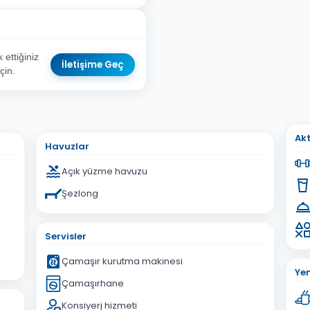
ettiğiniz
İletişime Geç
çin.
sta Adresiniz
Akt
Havuzlar
Açık yüzme havuzu
Şezlong
İptal
Gönder
Servisler
Çamaşır kurutma makinesi
Ye
Çamaşırhane
Konsiyerj hizmeti