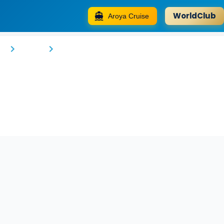
WorldClub
Aroya Cruise
Ibis Jeddah City Center
e
Cidde