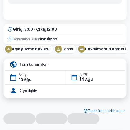
Giriş 12:00 · Çıkış 12:00
İngilizce
Konuşulan Diller:
Açık yüzme havuzu
Teras
Havalimanı transferi
Tüm konumlar
Çıkış
Giriş
14 Ağu
13 Ağu
2 yetişkin
Taahhütlerimizi İncele