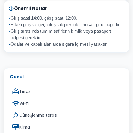
Sorunuz
Önemli Notlar
Giriş saati 14:00, çıkış saati 12:00.
Erken giriş ve geç çıkış talepleri otel müsaitliğine bağlıdır.
Giriş sırasında tüm misafirlerin kimlik veya pasaport
İptal
Gönder
belgesi gereklidir.
Odalar ve kapalı alanlarda sigara içilmesi yasaktır.
Genel
Teras
Wi-fi
Güneşlenme terası
Klima