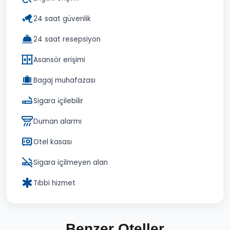
24 saat güvenlik
24 saat resepsiyon
Asansör erişimi
Bagaj muhafazası
Sigara i̇çilebilir
Duman alarmı
Otel kasası
Sigara içilmeyen alan
Tıbbi hizmet
Benzer Oteller