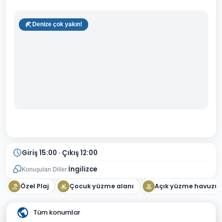
Denize çok yakın!
Giriş 15:00 · Çıkış 12:00
İngilizce
Konuşulan Diller:
Özel Plaj
Çocuk yüzme alanı
Açık yüzme havuzu
Tüm konumlar