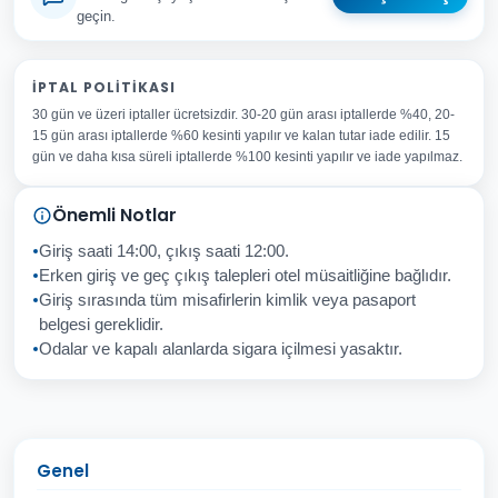
geçin.
Adınız Soyadınız
İPTAL POLITIKASI
30 gün ve üzeri iptaller ücretsizdir. 30-20 gün arası iptallerde %40, 20-
E-posta Adresiniz
15 gün arası iptallerde %60 kesinti yapılır ve kalan tutar iade edilir. 15
Konu
gün ve daha kısa süreli iptallerde %100 kesinti yapılır ve iade yapılmaz.
Sorunuz
Önemli Notlar
Giriş saati 14:00, çıkış saati 12:00.
Erken giriş ve geç çıkış talepleri otel müsaitliğine bağlıdır.
Giriş sırasında tüm misafirlerin kimlik veya pasaport
İptal
Gönder
belgesi gereklidir.
Odalar ve kapalı alanlarda sigara içilmesi yasaktır.
Genel