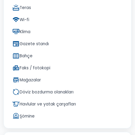
Teras
Wi-fi
Klima
Gazete standı
Bahçe
Faks / fotokopi
Mağazalar
Döviz bozdurma olanakları
Havlular ve yatak çarşafları
Şömine