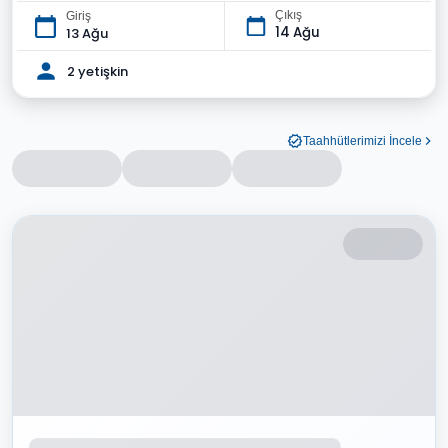
Çıkış
Giriş
14 Ağu
13 Ağu
2 yetişkin
Taahhütlerimizi İncele