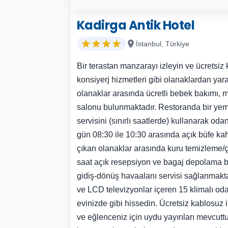
Kadirga Antik Hotel
İstanbul, Türkiye
Bir terastan manzarayı izleyin ve ücretsiz 
konsiyerj hizmetleri gibi olanaklardan yara
olanaklar arasında ücretli bebek bakımı, m
salonu bulunmaktadır. Restoranda bir yem
servisini (sınırlı saatlerde) kullanarak oda
gün 08:30 ile 10:30 arasında açık büfe kah
çıkan olanaklar arasında kuru temizleme/
saat açık resepsiyon ve bagaj depolama bu
gidiş-dönüş havaalanı servisi sağlanmakta
ve LCD televizyonlar içeren 15 klimalı od
evinizde gibi hissedin. Ücretsiz kablosuz in
ve eğlenceniz için uydu yayınları mevcuttu