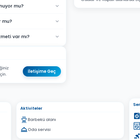
unuyor mu?
or mu?
zmeti var mı?
ğiniz
İletişime Geç
çin.
sta Adresiniz
Ser
Aktiviteler
Barbekü alanı
Oda servisi