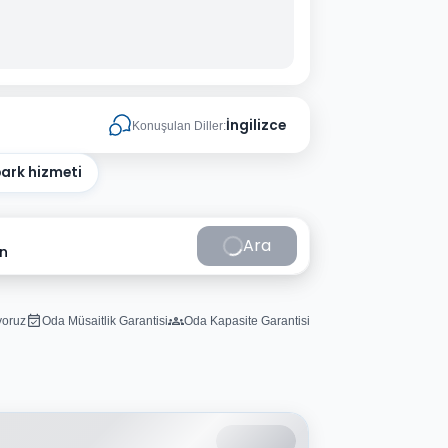
İngilizce
Konuşulan Diller:
park hizmeti
Ara
in
iyoruz
Oda Müsaitlik Garantisi
Oda Kapasite Garantisi