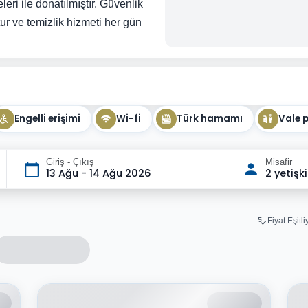
ri ile donatılmıştır. Güvenlik
ur ve temizlik hizmeti her gün
Engelli erişimi
Wi-fi
Türk hamamı
Vale 
Giriş - Çıkış
Misafir
13 Ağu - 14 Ağu 2026
2 yetişk
Fiyat Eşitl