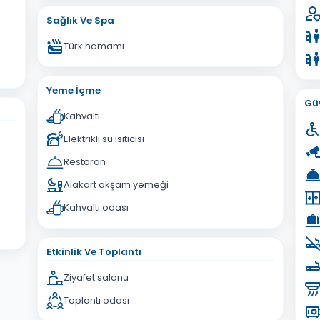
İptal
Gönder
Sağlık Ve Spa
Türk hamamı
Yeme İçme
Güv
Kahvaltı
Elektrikli su ısıtıcısı
Restoran
Alakart akşam yemeği
Kahvaltı odası
Etkinlik Ve Toplantı
Ziyafet salonu
Toplantı odası