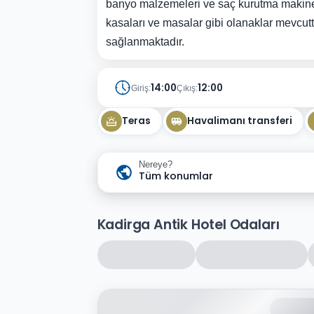
banyo malzemeleri ve saç kurutma makinele
kasaları ve masalar gibi olanaklar mevcutt
sağlanmaktadır.
14:00
12:00
Giriş:
Çıkış:
Teras
Havalimanı transferi
Nereye?
Tüm konumlar
Kadirga Antik Hotel Odaları