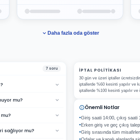
Daha fazla oda göster
7
soru
İPTAL POLITIKASI
30 gün ve üzeri iptaller ücretsizd
u?
iptallerde %60 kesinti yapılır ve k
iptallerde %100 kesinti yapılır ve
unuyor mu?
Önemli Notlar
r mu?
Giriş saati 14:00, çıkış saati 
Erken giriş ve geç çıkış talepl
ri sağlıyor mu?
Giriş sırasında tüm misafirler
Odalar ve kapalı alanlarda sig