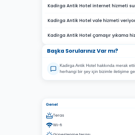
Kadirga Antik Hotel internet hizmeti s
Kadirga Antik Hotel vale hizmeti veriy
Kadirga Antik Hotel çamaşır yıkama hi
Başka Sorularınız Var mı?
Kadirga Antik Hotel hakkında merak etti
herhangi bir şey için bizimle iletişime ge
Adınız Soyadınız
E-po
Konu
Genel
Sorunuz
Teras
Wi-fi
Güneşlenme terası