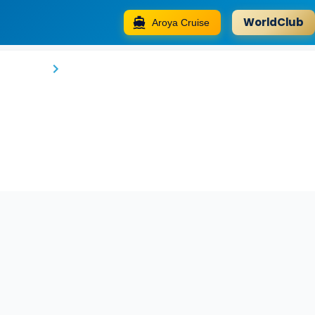
WorldClub
Aroya Cruise
Kadirga Antik Hotel
İstanbul