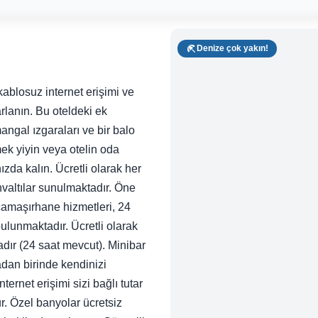
Denize çok yakın!
kablosuz internet erişimi ve
rlanın. Bu oteldeki ek
angal ızgaraları ve bir balo
ek yiyin veya otelin oda
nızda kalın. Ücretli olarak her
valtılar sunulmaktadır. Öne
çamaşırhane hizmetleri, 24
lunmaktadır. Ücretli olarak
dır (24 saat mevcut). Minibar
adan birinde kendinizi
ternet erişimi sizi bağlı tutar
r. Özel banyolar ücretsiz