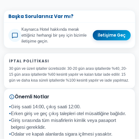
Başka Sorularınız Var mı?
Kaynarca Hotel hakkında merak
İletişime Geç
ettiğiniz herhangi bir şey için bizimle
iletişime geçin.
Adınız Soyadınız
İPTAL POLITIKASI
30 gün ve üzeri iptaller ücretsizdir. 30-20 gün arası iptallerde %40, 20-
E-posta Adresiniz
15 gün arası iptallerde %60 kesinti yapılır ve kalan tutar iade edilir. 15
Konu
gün ve daha kısa süreli iptallerde %100 kesinti yapılır ve iade yapılmaz.
Sorunuz
Önemli Notlar
Giriş saati 14:00, çıkış saati 12:00.
Erken giriş ve geç çıkış talepleri otel müsaitliğine bağlıdır.
Giriş sırasında tüm misafirlerin kimlik veya pasaport
İptal
Gönder
belgesi gereklidir.
Odalar ve kapalı alanlarda sigara içilmesi yasaktır.