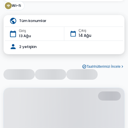
Wi-fi
Tüm konumlar
Çıkış
Giriş
14 Ağu
13 Ağu
2 yetişkin
Taahhütlerimizi İncele