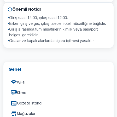
Sorunuz
Önemli Notlar
Giriş saati 14:00, çıkış saati 12:00.
Erken giriş ve geç çıkış talepleri otel müsaitliğine bağlıdır.
Giriş sırasında tüm misafirlerin kimlik veya pasaport
İptal
Gönder
belgesi gereklidir.
Odalar ve kapalı alanlarda sigara içilmesi yasaktır.
Genel
Wi-fi
Klima
Gazete standı
Mağazalar