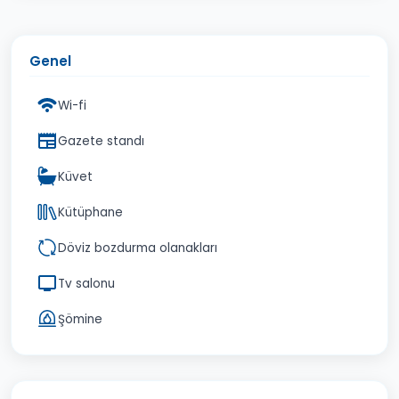
Genel
Wi-fi
Gazete standı
Küvet
Kütüphane
Döviz bozdurma olanakları
Tv salonu
Şömine