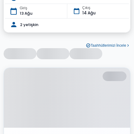
Çıkış
Giriş
14 Ağu
13 Ağu
2 yetişkin
Taahhütlerimizi İncele