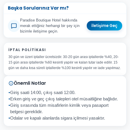
Başka Sorularınız Var mı?
Paradise Boutique Hotel hakkında
İletişime Geç
merak ettiğiniz herhangi bir şey için
bizimle iletişime geçin.
Adınız Soyadınız
İPTAL POLITIKASI
30 gün ve üzeri iptaller ücretsizdir. 30-20 gün arası iptallerde %40, 20-
E-posta Adresiniz
15 gün arası iptallerde %60 kesinti yapılır ve kalan tutar iade edilir. 15
Konu
gün ve daha kısa süreli iptallerde %100 kesinti yapılır ve iade yapılmaz.
Sorunuz
Önemli Notlar
Giriş saati 14:00, çıkış saati 12:00.
Erken giriş ve geç çıkış talepleri otel müsaitliğine bağlıdır.
Giriş sırasında tüm misafirlerin kimlik veya pasaport
İptal
Gönder
belgesi gereklidir.
Odalar ve kapalı alanlarda sigara içilmesi yasaktır.