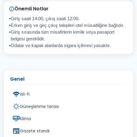
Sorunuz
Önemli Notlar
Giriş saati 14:00, çıkış saati 12:00.
Erken giriş ve geç çıkış talepleri otel müsaitliğine bağlıdır.
Giriş sırasında tüm misafirlerin kimlik veya pasaport
İptal
Gönder
belgesi gereklidir.
Odalar ve kapalı alanlarda sigara içilmesi yasaktır.
Genel
Wi-fi
Güneşlenme terası
Klima
Gazete standı