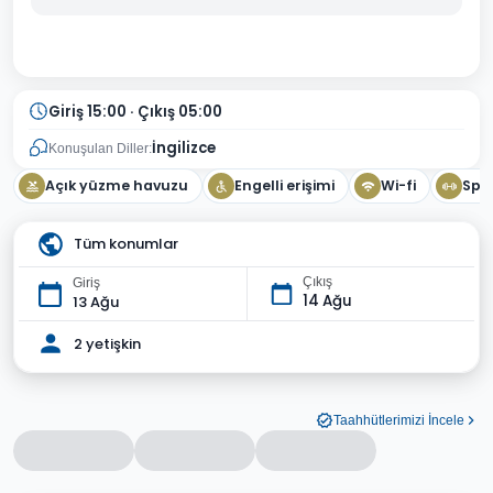
Giriş 15:00 · Çıkış 05:00
İngilizce
Konuşulan Diller:
Açık yüzme havuzu
Engelli erişimi
Wi-fi
Spo
Tüm konumlar
Çıkış
Giriş
14 Ağu
13 Ağu
2 yetişkin
Taahhütlerimizi İncele