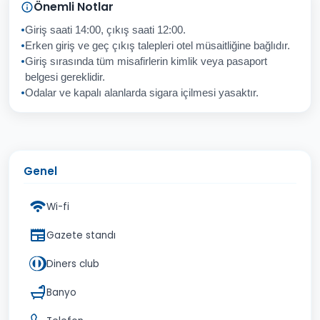
Sorunuz
Önemli Notlar
Giriş saati 14:00, çıkış saati 12:00.
Erken giriş ve geç çıkış talepleri otel müsaitliğine bağlıdır.
Giriş sırasında tüm misafirlerin kimlik veya pasaport
İptal
Gönder
belgesi gereklidir.
Odalar ve kapalı alanlarda sigara içilmesi yasaktır.
Genel
Wi-fi
Gazete standı
Diners club
Banyo