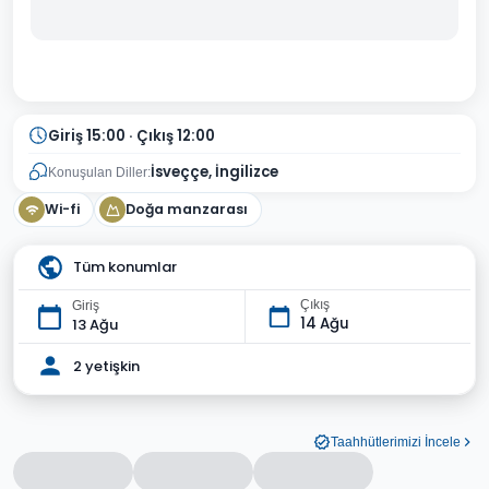
Giriş 15:00 · Çıkış 12:00
İsveççe, İngilizce
Konuşulan Diller:
Wi-fi
Doğa manzarası
Tüm konumlar
Çıkış
Giriş
14 Ağu
13 Ağu
2 yetişkin
Taahhütlerimizi İncele