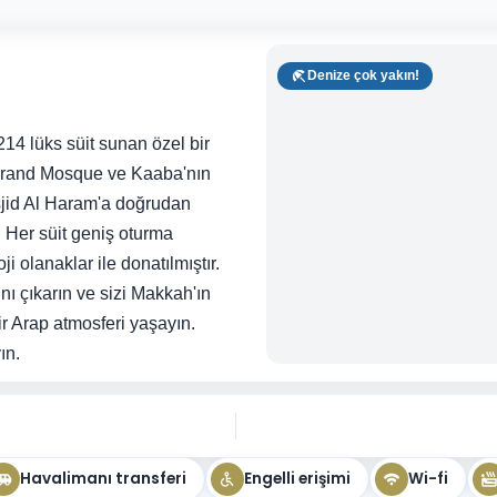
Denize çok yakın!
14 lüks süit sunan özel bir
. Grand Mosque ve Kaaba'nın
sjid Al Haram'a doğrudan
r. Her süit geniş oturma
ji olanaklar ile donatılmıştır.
nı çıkarın ve sizi Makkah'ın
ir Arap atmosferi yaşayın.
ın.
Havalimanı transferi
Engelli erişimi
Wi-fi