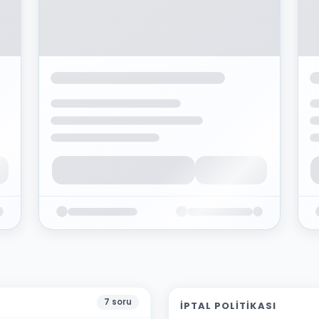
7
soru
İPTAL POLITIKASI