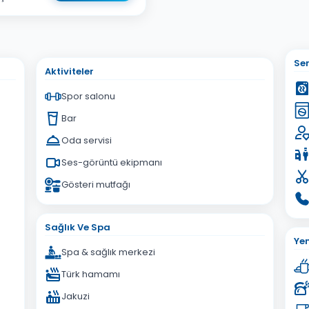
sta Adresiniz
Ser
Aktiviteler
Spor salonu
Bar
Oda servisi
İptal
Gönder
Ses-görüntü ekipmanı
Gösteri mutfağı
Sağlık Ve Spa
Ye
Spa & sağlık merkezi
Türk hamamı
Jakuzi