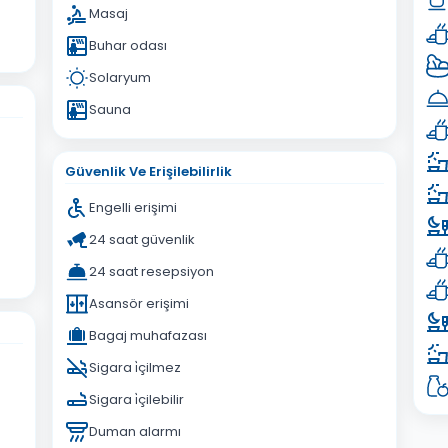
Masaj
Buhar odası
Solaryum
Sauna
Güvenlik Ve Erişilebilirlik
Engelli erişimi
24 saat güvenlik
24 saat resepsiyon
Asansör erişimi
Bagaj muhafazası
Sigara i̇çilmez
Sigara i̇çilebilir
Duman alarmı