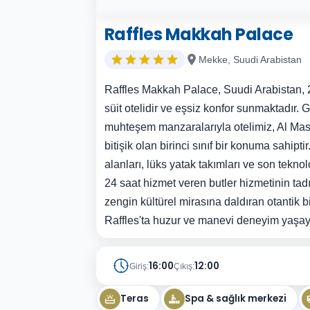
Raffles Makkah Palace
Mekke, Suudi Arabistan
Raffles Makkah Palace, Suudi Arabistan, 2
süit otelidir ve eşsiz konfor sunmaktadır
muhteşem manzaralarıyla otelimiz, Al Ma
bitişik olan birinci sınıf bir konuma sahipti
alanları, lüks yatak takımları ve son teknolo
24 saat hizmet veren butler hizmetinin tadı
zengin kültürel mirasına daldıran otantik b
Raffles'ta huzur ve manevi deneyim yaşay
16:00
12:00
Giriş:
Çıkış:
Teras
Spa & sağlık merkezi