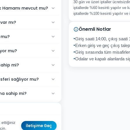
30 gün ve üzeri iptaller ücretsizd
rk Hamamı mevcut mu?
iptallerde %60 kesinti yapılır ve k
iptallerde %100 kesinti yapılır ve
 var mı?
Önemli Notlar
r mu?
Giriş saati 14:00, çıkış saati 
Erken giriş ve geç çıkış talepl
uyor mu?
Giriş sırasında tüm misafirler
Odalar ve kapalı alanlarda sig
sahip mi?
sferi sağlıyor mu?
na sahip mi?
ttiğiniz
İletişime Geç
çin.