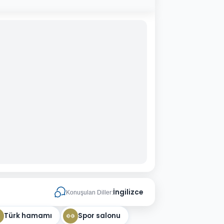
İngilizce
Konuşulan Diller:
Türk hamamı
Spor salonu