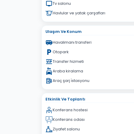
Tv salonu
Havlular ve yatak çarşafları
Ulaşım Ve Konum
Havalimanı transferi
Otopark
Transfer hizmeti
Araba kiralama
Araç şarj i̇stasyonu
Etkinlik Ve Toplantı
Konferans hostesi
Konferans odası
Ziyafet salonu