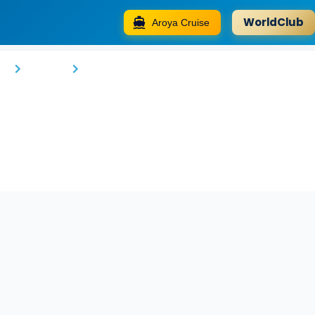
WorldClub
Aroya Cruise
Raffles Makkah Palace
e
Mekke