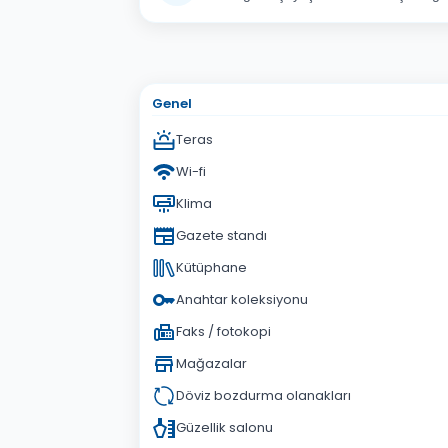
Adınız Soyadınız
E-po
Konu
Genel
Sorunuz
Teras
Wi-fi
Klima
Gazete standı
Kütüphane
Anahtar koleksiyonu
Faks / fotokopi
Mağazalar
Döviz bozdurma olanakları
Güzellik salonu