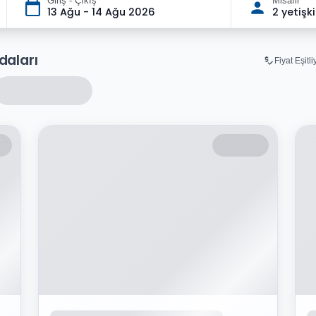
Giriş - Çıkış
Misafir
13 Ağu - 14 Ağu 2026
2 yetişk
aları
Fiyat Eşitl