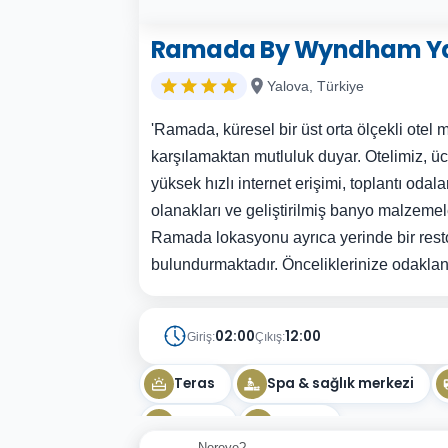
Ramada By Wyndham Y
Yalova, Türkiye
'Ramada, küresel bir üst orta ölçekli otel m
karşılamaktan mutluluk duyar. Otelimiz, üc
yüksek hızlı internet erişimi, toplantı odalar
olanakları ve geliştirilmiş banyo malzemel
Ramada lokasyonu ayrıca yerinde bir rest
bulundurmaktadır. Önceliklerinize odaklanın
02:00
12:00
Giriş:
Çıkış:
Teras
Spa & sağlık merkezi
Sauna
Şömine
Nereye?