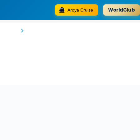
WorldClub
Aroya Cruise
Ramada By Wyndham Yalova
Yalova