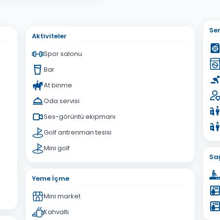
sta Adresiniz
Ser
Aktiviteler
Spor salonu
Bar
At binme
İptal
Gönder
Oda servisi
Ses-görüntü ekipmanı
Golf antrenman tesisi
Mini golf
Sağ
Yeme İçme
Mini market
Kahvaltı