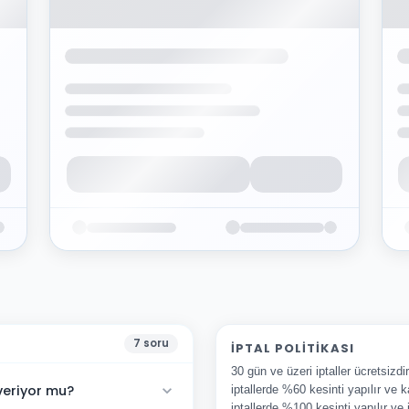
7
soru
İPTAL POLITIKASI
30 gün ve üzeri iptaller ücretsizd
eriyor mu?
iptallerde %60 kesinti yapılır ve k
iptallerde %100 kesinti yapılır ve