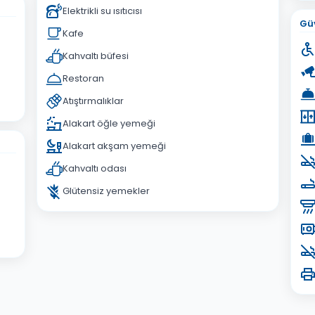
Elektrikli su ısıtıcısı
Güv
Kafe
Kahvaltı büfesi
Restoran
Atıştırmalıklar
Alakart öğle yemeği
Alakart akşam yemeği
Kahvaltı odası
Glütensiz yemekler