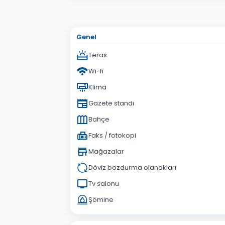
Adınız Soyadınız
E-po
Konu
Genel
Sorunuz
Teras
Wi-fi
Klima
Gazete standı
Bahçe
Faks / fotokopi
Mağazalar
Döviz bozdurma olanakları
Tv salonu
Şömine