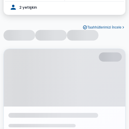
2 yetişkin
Taahhütlerimizi İncele