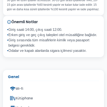
30 gün ve üzeri iptaller ücretsizdir. 30-20 gün arası iptallerde %40, 20-
E-posta Adresiniz
15 gün arası iptallerde %60 kesinti yapılır ve kalan tutar iade edilir. 15
Konu
gün ve daha kısa süreli iptallerde %100 kesinti yapılır ve iade yapılmaz.
Sorunuz
Önemli Notlar
Giriş saati 14:00, çıkış saati 12:00.
Erken giriş ve geç çıkış talepleri otel müsaitliğine bağlıdır.
Giriş sırasında tüm misafirlerin kimlik veya pasaport
İptal
Gönder
belgesi gereklidir.
Odalar ve kapalı alanlarda sigara içilmesi yasaktır.
Genel
Wi-fi
Kütüphane