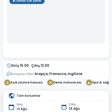
Denize çok yakın!
Giriş 15:00 · Çıkış 12:00
Arapça, Fransızca, İngilizce
Konuşulan Diller:
Açık yüzme havuzu
Deniz manzarası
Spa & sağlı
Tüm konumlar
Çıkış
Giriş
14 Ağu
13 Ağu