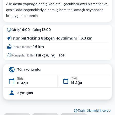
Aile dostu yapısıyla öne çıkan otel, çocuklara özel hizmetler ve
çeşitli oda seçenekleriyle hem iş hem tatil amaçlı seyahatler
için uygun bir tercih.
Giriş 14:00 · Çıkış 12:00
Istanbul Sabiha Gökçen Havalimanı · 16.3 km
1.6 km
Denize mesafe:
Türkçe, İngilizce
Konuşulan Diller:
Tüm konumlar
Çıkış
Giriş
14 Ağu
13 Ağu
2 yetişkin
Taahhütlerimizi İncele