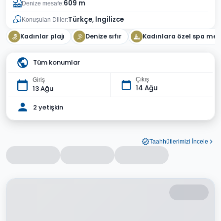
609 m
Denize mesafe:
Türkçe, İngilizce
Konuşulan Diller:
Kadınlar plajı
Denize sıfır
Kadınlara özel spa mer
Tüm konumlar
Çıkış
Giriş
14 Ağu
13 Ağu
2 yetişkin
Taahhütlerimizi İncele