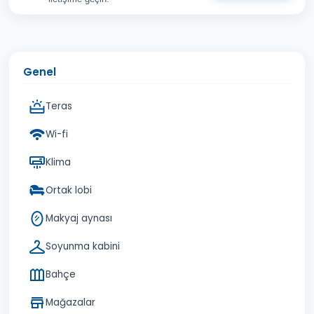
Adınız Soyadınız
E-posta Adresiniz
Genel
Konu
Teras
Sorunuz
Wi-fi
Klima
İptal
Gönder
Ortak lobi
Makyaj aynası
Soyunma kabini
Bahçe
Mağazalar