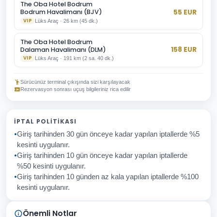
The Oba Hotel Bodrum
55
EUR
Bodrum Havalimanı (BJV)
VIP
Lüks Araç
·
26
km
(
45 dk.
)
The Oba Hotel Bodrum
158
EUR
Dalaman Havalimanı (DLM)
VIP
Lüks Araç
·
191
km
(
2 sa. 40 dk.
)
Sürücünüz terminal çıkışında sizi karşılayacak
Rezervasyon sonrası uçuş bilgileriniz rica edilir
İPTAL POLITIKASI
Giriş tarihinden 30 gün önceye kadar yapılan iptallerde %5
kesinti uygulanır.
Giriş tarihinden 10 gün önceye kadar yapılan iptallerde
%50 kesinti uygulanır.
Giriş tarihinden 10 günden az kala yapılan iptallerde %100
kesinti uygulanır.
Önemli Notlar