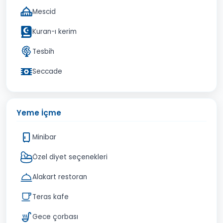
Mescid
Kuran-ı kerim
Tesbih
Seccade
Yeme İçme
Minibar
Özel diyet seçenekleri
Alakart restoran
Teras kafe
Gece çorbası