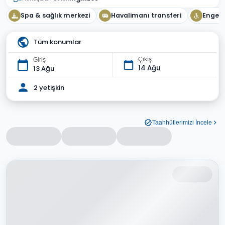
Spa & sağlık merkezi
Havalimanı transferi
Engelli
Tüm konumlar
Çıkış
Giriş
14 Ağu
13 Ağu
2 yetişkin
Taahhütlerimizi İncele