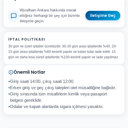
Wyndham Ankara hakkında merak
İletişime Geç
ettiğiniz herhangi bir şey için bizimle
iletişime geçin.
Adınız Soyadınız
İPTAL POLITIKASI
30 gün ve üzeri iptaller ücretsizdir. 30-20 gün arası iptallerde %40, 20-
E-posta Adresiniz
15 gün arası iptallerde %60 kesinti yapılır ve kalan tutar iade edilir. 15
Konu
gün ve daha kısa süreli iptallerde %100 kesinti yapılır ve iade yapılmaz.
Sorunuz
Önemli Notlar
Giriş saati 14:00, çıkış saati 12:00.
Erken giriş ve geç çıkış talepleri otel müsaitliğine bağlıdır.
Giriş sırasında tüm misafirlerin kimlik veya pasaport
İptal
Gönder
belgesi gereklidir.
Odalar ve kapalı alanlarda sigara içilmesi yasaktır.