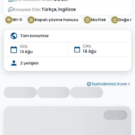
Türkçe, İngilizce
Konuşulan Diller:
Wi-fi
Kapalı yüzme havuzu
Mutfak
Doğa m
Tüm konumlar
Çıkış
Giriş
14 Ağu
13 Ağu
2 yetişkin
Taahhütlerimizi İncele