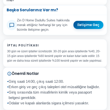
mu?
Başka Sorularınız Var mı?
Zin D Home Dudullu Suites hakkında
İletişime Geç
merak ettiğiniz herhangi bir şey için
bizimle iletişime geçin.
Adınız Soyadınız
İPTAL POLITIKASI
30 gün ve üzeri iptaller ücretsizdir. 30-20 gün arası iptallerde %40, 20-
E-posta Adresiniz
15 gün arası iptallerde %60 kesinti yapılır ve kalan tutar iade edilir. 15
Konu
gün ve daha kısa süreli iptallerde %100 kesinti yapılır ve iade yapılmaz.
Sorunuz
Önemli Notlar
Giriş saati 14:00, çıkış saati 12:00.
Erken giriş ve geç çıkış talepleri otel müsaitliğine bağlıdır.
Giriş sırasında tüm misafirlerin kimlik veya pasaport
İptal
Gönder
belgesi gereklidir.
Odalar ve kapalı alanlarda sigara içilmesi yasaktır.