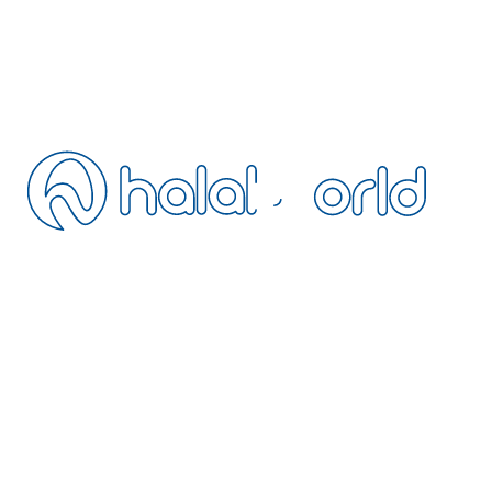
Blog
FAQ
Kontakt
Stornierung
Fernabsatz
Datenschutz
AGB
Ihre Unterkunft hinzufügen
Werden Sie unser Agent
Extranet
NEWSLETTER
Abonnieren Sie unseren Newsletter mit Neuigkeiten rund um
Halal-Reisen
Werden Sie Teil der HalalWorld-Mitgliederwelt: erfahren Sie als Erste von
exklusiven Rabatten in halal-freundlichen Hotels, Frühbucher-Vorteilen
und nur im Newsletter verfügbaren Kampagnen.
+31 97 010265213
operation@halalworld.com