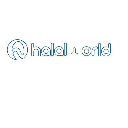
Blog
FAQ
Kontakt
Stornierung
Fernabsatz
Datenschutz
AGB
Ihre Unterkunft hinzufügen
Werden Sie unser Agent
Extranet
NEWSLETTER
Abonnieren Sie unseren Newsletter mit Neuigkeiten rund um
Halal-Reisen
Werden Sie Teil der HalalWorld-Mitgliederwelt: erfahren Sie als Erste von
exklusiven Rabatten in halal-freundlichen Hotels, Frühbucher-Vorteilen
und nur im Newsletter verfügbaren Kampagnen.
+31 97 010265213
operation@halalworld.com