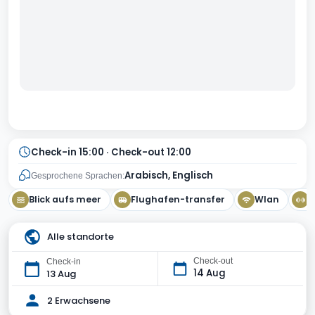
Check-in 15:00 · Check-out 12:00
Arabisch, Englisch
Gesprochene Sprachen:
Blick aufs meer
Flughafen-transfer
Wlan
F
Alle standorte
Check-out
Check-in
14 Aug
13 Aug
2 Erwachsene