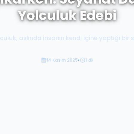
Yolculuk Edebi
culuk, aslında insanın kendi içine yaptığı bir s
14 Kasım 2025
•
1 dk