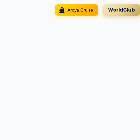
WorldClub
Aroya Cruise