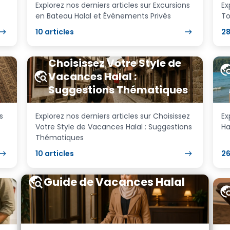
Explorez nos derniers articles sur Excursions
Ex
en Bateau Halal et Événements Privés
To
10
articles
2
Choisissez Votre Style de
Vacances Halal :
Suggestions Thématiques
s
Explorez nos derniers articles sur Choisissez
Ex
Votre Style de Vacances Halal : Suggestions
Ha
Thématiques
10
articles
2
Guide de Vacances Halal