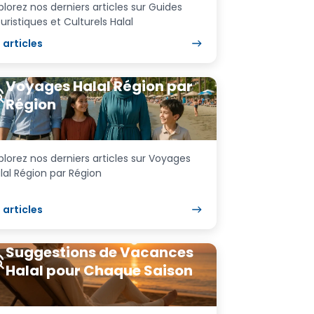
plorez nos derniers articles sur Guides
uristiques et Culturels Halal
8
articles
Voyages Halal Région par
Région
plorez nos derniers articles sur Voyages
lal Région par Région
6
articles
Suggestions de Vacances
Halal pour Chaque Saison