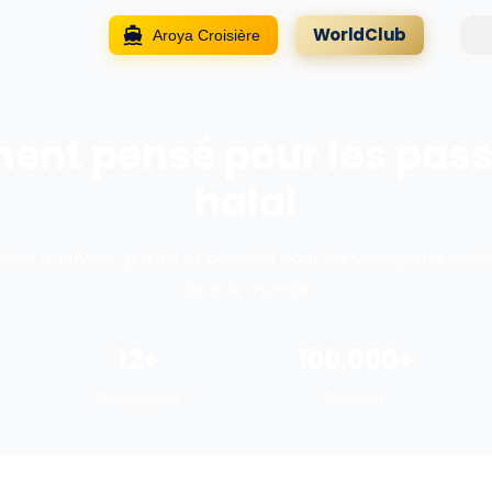
WorldClub
Aroya Croisière
ment pensé pour les pas
halal
ères analyses, guides et conseils pour les voyageurs souci
dans le monde.
12
+
100,000
+
Catégories
Readers