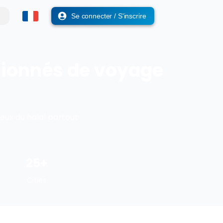
Se connecter / S'inscrire
sionnés de voyage
eux du halal partout
25
+
Cities