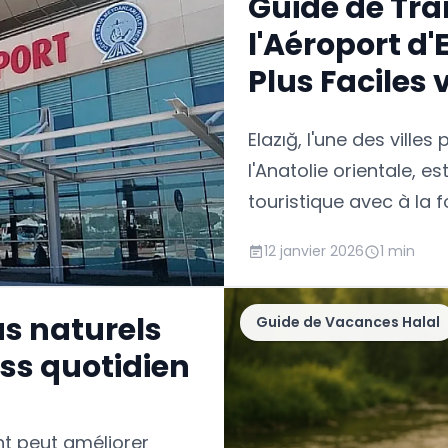
Guide de Tra
l'Aéroport d'E
Plus Faciles 
Elazığ, l'une des vill
l'Anatolie orientale, e
touristique avec à la 
(Harput) et ses source
12 janvier 2026
1 min
qui a une structure mo
nombreuses alternative
us naturels
Guide de Vacances Halal
venant dans la ville. 
confortable avec votr
ess quotidien
économique ; atteindre
l'aéroport est assez fac
nt peut améliorer