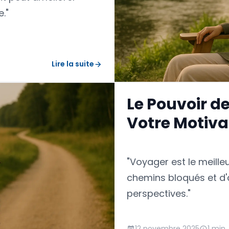
est un point de transi
."
mais aussi pour les p
provinces voisines tell
votre guide de transpor
de 2026.
Lire la suite
Le Pouvoir 
Votre Motiva
"Voyager est le meill
chemins bloqués et d'
perspectives."
12 novembre 2025
1 min