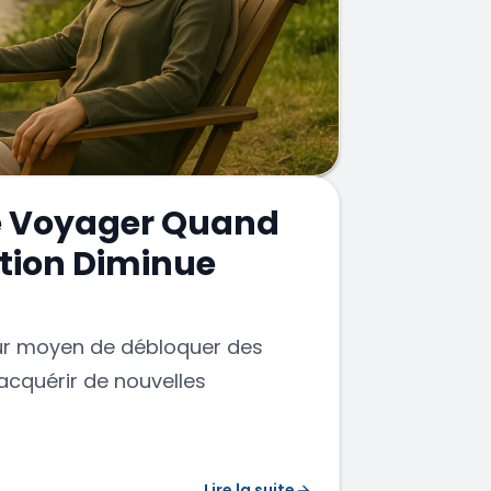
t non seulement pour cette ville
assagers se rendant dans les
es que Tunceli et Bingöl. Voici
t de l'aéroport d'Elazığ à partir
de Voyager Quand
tion Diminue
eur moyen de débloquer des
acquérir de nouvelles
Lire la suite