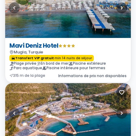
Mavi Deniz Hotel
Mugla, Turquie
Transfert VIP gratuit
·
min
14
nuits de séjour
Plage privée
En bord de mer
Piscine extérieure
Parc aquatique
Piscine intérieure pour femmes
315 m de la plage
Informations de prix non disponibles