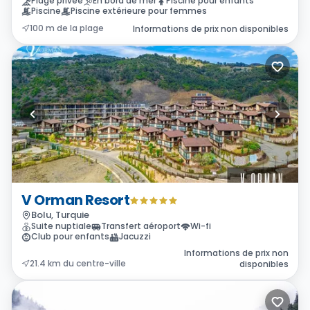
Plage privée
En bord de mer
Piscine pour enfants
Piscine
Piscine extérieure pour femmes
100 m de la plage
Informations de prix non disponibles
V Orman Resort
Bolu, Turquie
Suite nuptiale
Transfert aéroport
Wi-fi
Club pour enfants
Jacuzzi
Informations de prix non
21.4 km du centre-ville
disponibles