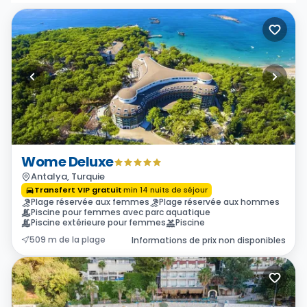
Wome Deluxe
Antalya, Turquie
Transfert VIP gratuit
·
min
14
nuits de séjour
Plage réservée aux femmes
Plage réservée aux hommes
Piscine pour femmes avec parc aquatique
Piscine extérieure pour femmes
Piscine
509 m de la plage
Informations de prix non disponibles