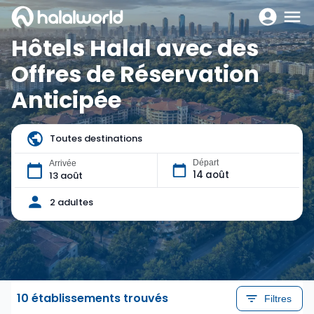
Hôtels Halal avec des
Offres de Réservation
Anticipée
Toutes destinations
Départ
Arrivée
14 août
13 août
2 adultes
10 établissements trouvés
Filtres