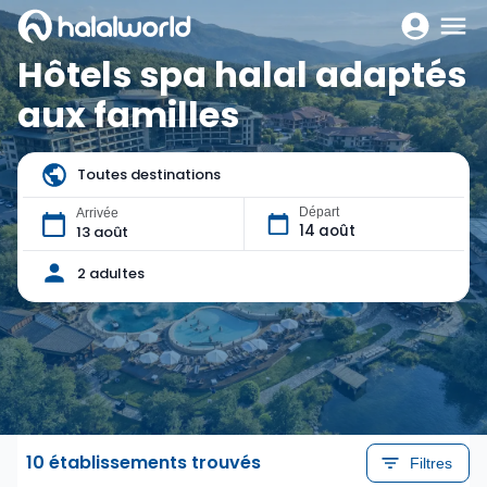
Hôtels spa halal adaptés
aux familles
Toutes destinations
Départ
Arrivée
14 août
13 août
2 adultes
10 établissements trouvés
Filtres