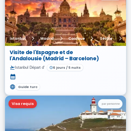
Istanbul
Madrid
Cordoue
Séville
G
Visite de l'Espagne et de
l'Andalousie (Madrid – Barcelone)
Istanbul
Départ d'
6
jours
/
5
nuits
Guide turc
Visa requis
par personne