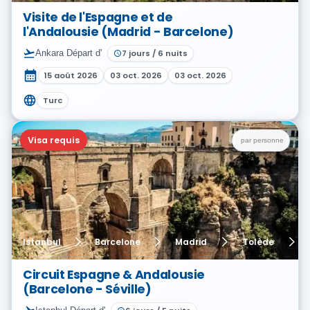
Visite de l'Espagne et de
l'Andalousie (Madrid - Barcelone)
Ankara
Départ d'
7
jours
/
6
nuits
15 août 2026
03 oct. 2026
03 oct. 2026
Turc
Visa requis
par personne
Istanbul
Barcelone
Madrid
Tolède
Circuit Espagne & Andalousie
(Barcelone - Séville)