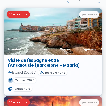
Visa requis
par personne
Istanbul
Barcelone
Gérone
Figueres
Visite de l'Espagne et de
l'Andalousie (Barcelone - Madrid)
Istanbul
Départ d'
7
jours
/
6
nuits
24 août 2026
Guide turc
Visa requis
par personne