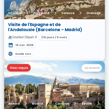
Istanbul
Barcelone
Valence
Grenade
Visite de l'Espagne et de
l'Andalousie (Barcelone - Madrid)
Istanbul
Départ d'
6
jours
/
5
nuits
16 nov. 2026
Guide turc
Visa requis
par personne
Ankara
Madrid
Cordoue
Séville
Gr