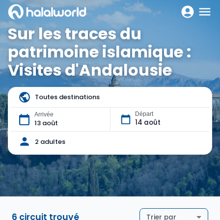
Sur les traces du
patrimoine islamique :
Visites d'Andalousie
Toutes destinations
Départ
Arrivée
14 août
13 août
2 adultes
6 circuit trouvé
Trier par