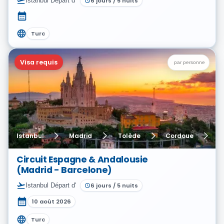
Istanbul
Départ d'
6
jours
/
5
nuits
Turc
Visa requis
par personne
Istanbul
Madrid
Tolède
Cordoue
S
Circuit Espagne & Andalousie
(Madrid - Barcelone)
Istanbul
Départ d'
6
jours
/
5
nuits
10 août 2026
Turc